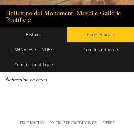
+39 06 69883332
musei@scv.va
Bollettino dei Monumenti Musei e Gallerie
Pontificie
Navigation
Histoire
Code éthique
secondaire
ANNALES ET INDEX
Comité éditoriale
Comité scientifique
Élaboration en cours
Attachments
Content
DROIT D’AUTEUR
POLITIQUE DE CONFIDENTIALITÉ
CRÉDITS
Info