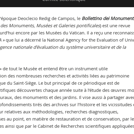
 l’époque Deoclecio Redig de Campos, le
Bollettino dei Monumenti
n des Monuments, Musées et Galeries pontificales
) est une revue
jourd’hui encore par les Musées du Vatican. Il a reçu une reconnai
A »
que lui a décerné la National Agency for the Evaluation of Univ
gence nationale d’évaluation du système universitaire et de la
» de tout le Musée et entend être un instrument utile
ion des nombreuses recherches et activités liées au patrimoine
que du Saint-Siège. Le but principal de ce périodique est de
ifiques découvertes chaque année suite à l’étude des œuvres mo
raux, des monuments et des jardins. Il vise aussi à partager avec
dissements tirés des archives sur l’histoire et les vicissitudes
jour relatives aux méthodologies, recherches diagnostiques,
s au point, en matière de restauration et de conservation, par l
es ainsi que par le Cabinet de Recherches scientifiques appliquée