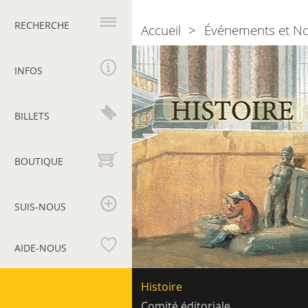
Navigation
principale
RECHERCHE
Accueil
Événements et N
Breadcrumb
Bollettino
dei
INFOS
Monumenti
Musei
e
BILLETS
Gallerie
Pontificie
BOUTIQUE
SUIS-NOUS
AIDE-NOUS
Musées
Navigation
Histoire
secondaire
du
Comité éditoriale