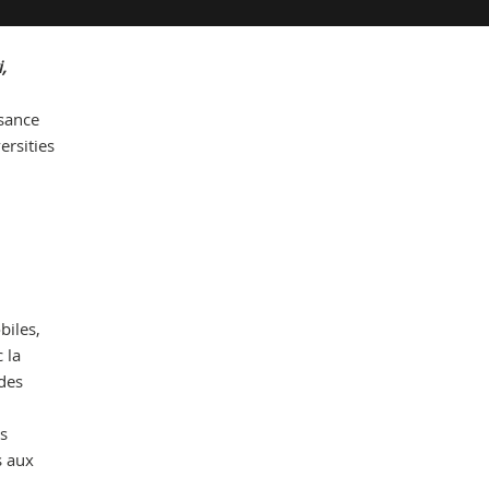
,
Che
ssance
ersities
biles,
 la
 des
es
s aux