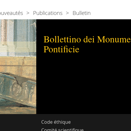
ouveautés
Publications
Bulletin
Bollettino dei Monumen
Pontificie
Code éthique
Comité scientifique