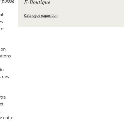
 puisse
E-Boutique
jah
Catalogue exposition
es
Che
re
tion
utions
du
, des
tre
et
t
e entre