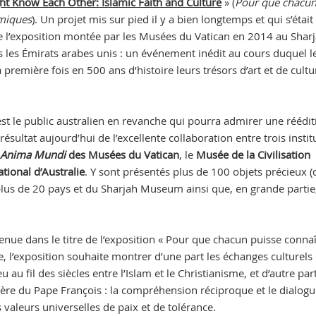
ht Know Each Other: Islamic Faith and Culture
» (
Pour que chacun
lamiques
). Un projet mis sur pied il y a bien longtemps et qui s’était
de l’exposition montée par les Musées du Vatican en 2014 au Shar
 les Émirats arabes unis : un événement inédit au cours duquel l
première fois en 500 ans d’histoire leurs trésors d’art et de cultu
c’est le public australien en revanche qui pourra admirer une réédi
ésultat aujourd’hui de l’excellente collaboration entre trois instit
Anima Mundi
des Musées du Vatican
, le
Musée de la Civilisation
tional d’Australie
. Y sont présentés plus de 100 objets précieux (
plus de 20 pays et du Sharjah Museum ainsi que, en grande partie
nue dans le titre de l’exposition « Pour que chacun puisse
connaî
itre, l’exposition souhaite montrer d’une part les échanges culturels 
u au fil des siècles entre l’Islam et le Christianisme, et d’autre par
tère du Pape François : la compréhension réciproque et le dialogu
 valeurs universelles de paix et de tolérance.