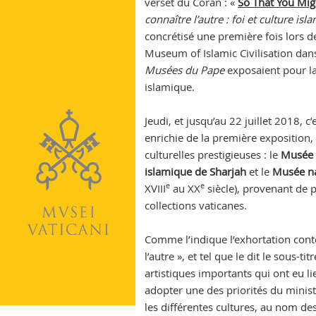
verset du Coran : «
So That You Mig
Vatican
connaître l’autre : foi et culture is
concrétisé une première fois lors 
Museum of Islamic Civilisation dans
Musées du Pape
exposaient pour la 
islamique.
Jeudi, et jusqu’au 22 juillet 2018, 
enrichie de la première exposition, r
culturelles prestigieuses : le
Musée
islamique
de
Sharjah
et le
Musée na
e
e
XVIII
au XX
siècle), provenant de 
collections vaticanes.
Comme l’indique l’exhortation conte
l’autre », et tel que le dit le sous-t
artistiques importants qui ont eu lie
adopter une des priorités du minis
les différentes cultures, au nom des