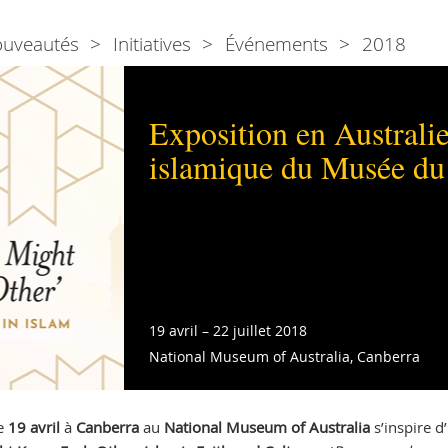
ouveautés
Initiatives
Événements
2018
Exposition en Australie
islamique du Musée du
19 avril – 22 juillet 2018
National Museum of Australia, Canberra
le
19 avril
à
Canberra
au
National Museum of Australia
s’inspire d