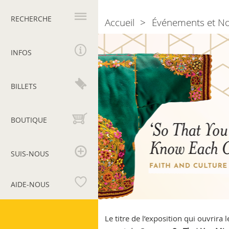
Navigation
principale
RECHERCHE
Accueil
Événements et N
Breadcrumb
Exposition
en
INFOS
Australie
de
la
BILLETS
collection
d’art
islamique
BOUTIQUE
du
Musée
du
SUIS-NOUS
Vatican
Anima
AIDE-NOUS
Mundi
Musées
du
Le titre de l’exposition qui ouvrira 