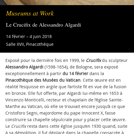
Museums at Work
Le Crucifix de Alessandro Algardi
14 février – 4 juin 2018
Salle XVII, Pinacothèque
Exposé pour la dernière fois en 1999, le
Crucifix
du sculpteur
Alessandro Algardi
(1598-1654), de Bologne, sera exposé
exceptionnellement à partir
du 14 février
dans la
Pinacothèque des Musées du Vatican
. Cette œuvre est en
réalité l’esquisse en argile que l’artiste fit en vue de la fusion
en bronze. Elle fut offerte, par Algardi lui-même en 1653 à
Vincenzo Monticelli, recteur et chapelain de l’église Sainte-
Marthe au Vatican, où elle se trouvait encore jusqu’à ce que
Cristoforo Segni, majordome du pape Innocent X, fasse
construire sa chapelle sépulcrale pour y placer cette œuvre.
Le
Crucifix
resta dans cette église jusqu’en 1930 quand, suite
à sa démolition, il fut déplacé dans la chapelle consacrée à