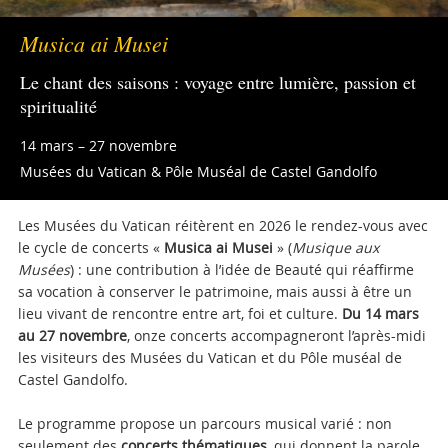
Musica ai Musei
Le chant des saisons : voyage entre lumière, passion et
spiritualité
14 mars – 27 novembre
Musées du Vatican & Pôle Muséal de Castel Gandolfo
Les Musées du Vatican réitèrent en 2026 le rendez-vous avec
le cycle de concerts «
Musica ai Musei
» (
Musique aux
Musées
) : une contribution à l’idée de Beauté qui réaffirme
sa vocation à conserver le patrimoine, mais aussi à être un
lieu vivant de rencontre entre art, foi et culture.
Du 14 mars
au 27 novembre
, onze concerts accompagneront l’après-midi
les visiteurs des Musées du Vatican et du Pôle muséal de
Castel Gandolfo.
Le programme propose un parcours musical varié : non
seulement des
concerts thématiques
, qui donnent la parole