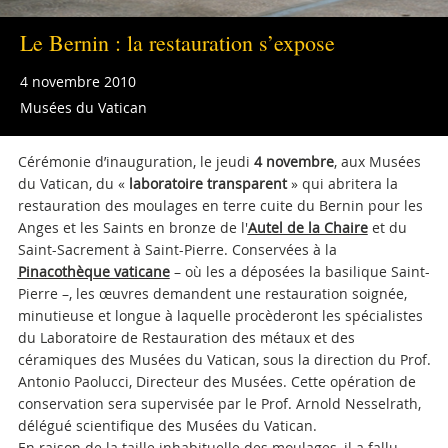
Le Bernin : la restauration s’expose
4 novembre 2010
Musées du Vatican
Cérémonie d’inauguration, le jeudi
4 novembre
, aux Musées
du Vatican, du «
laboratoire transparent
» qui abritera la
restauration des moulages en terre cuite du Bernin pour les
Anges et les Saints en bronze de l'
Autel de la Chaire
et du
Saint-Sacrement à Saint-Pierre. Conservées à la
Pinacothèque vaticane
– où les a déposées la basilique Saint-
Pierre –, les œuvres demandent une restauration soignée,
minutieuse et longue à laquelle procèderont les spécialistes
du Laboratoire de Restauration des métaux et des
céramiques des Musées du Vatican, sous la direction du Prof.
Antonio Paolucci, Directeur des Musées. Cette opération de
conservation sera supervisée par le Prof. Arnold Nesselrath,
délégué scientifique des Musées du Vatican.
En raison de la taille inhabituelle des moulages, il a fallu