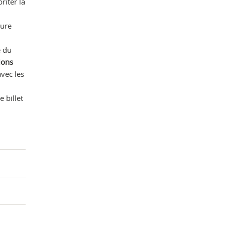
riter la
ture
Che
é du
ions
vec les
 billet