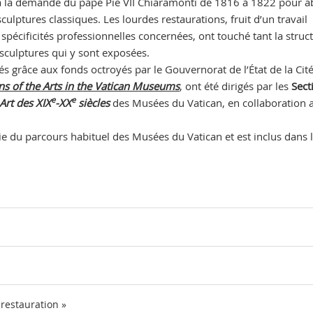
te à la demande du pape Pie VII Chiaramonti de 1816 à 1822 pour ab
culptures classiques. Les lourdes restaurations, fruit d’un travail
spécificités professionnelles concernées, ont touché tant la struc
sculptures qui y sont exposées.
és grâce aux fonds octroyés par le Gouvernorat de l’État de la Cit
ns of the Arts in the Vatican Museums
, ont été dirigés par les
Sect
e
e
Art des XIX
-XX
siècles
des Musées du Vatican, en collaboration a
tie du parcours habituel des Musées du Vatican et est inclus dans le
 restauration »