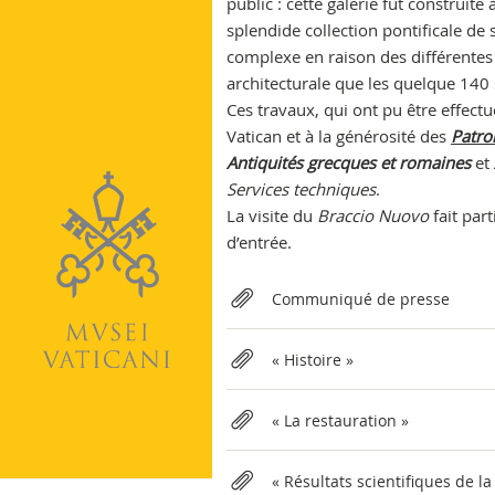
public : cette galerie fut construi
Vatican
splendide collection pontificale de s
complexe en raison des différentes 
architecturale que les quelque 140 
Ces travaux, qui ont pu être effectu
Vatican et à la générosité des
Patro
Antiquités
grecques et romaines
et
Services techniques
.
La visite du
Braccio Nuovo
fait par
d’entrée.
Relateds
Communiqué de presse
« Histoire »
« La restauration »
« Résultats scientifiques de la