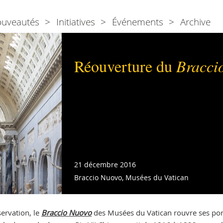
ouveautés
Initiatives
Événements
Archive
Réouverture du
Bracci
21 décembre 2016
Braccio Nuovo, Musées du Vatican
ervation, le
Braccio Nuovo
des Musées du Vatican rouvre ses por