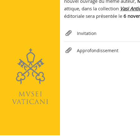
nouvel ouvrage du même auteur,
M
Vatican
attique, dans la collection
Vasi Anti
éditoriale sera présentée le
6 nove
Relateds
Invitation
Approfondissement