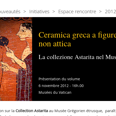
ouveautés
Initiatives
Espace rencontre
201
Ceramica greca a figur
non attica
La collezione Astarita nel Mu
Présentation du volume
6 novembre 2012 - 16h.00
Musées du Vatican
on sur la
Collection Astarita
au Musée Grégorien étrusque, paraît