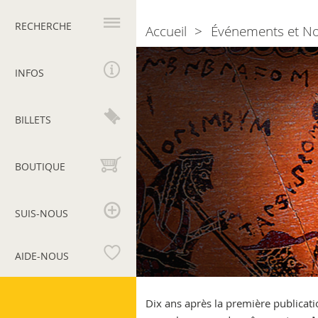
Navigation
principale
RECHERCHE
Accueil
Événements et N
Breadcrumb
Ceramica
greca
INFOS
a
figure
nere
BILLETS
di
produzione
non
BOUTIQUE
attica
SUIS-NOUS
AIDE-NOUS
Musées
du
Dix ans après la première publicati