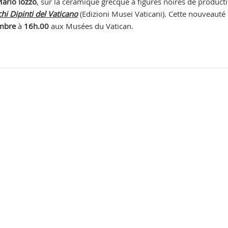
ario Iozzo
, sur la céramique grecque à figures noires de product
chi Dipinti del Vaticano
(Edizioni Musei Vaticani). Cette nouveauté
mbre
à
16h.00
aux Musées du Vatican.