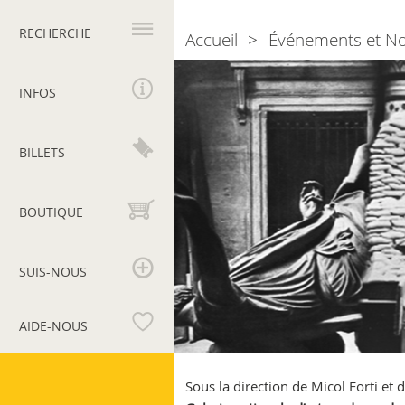
Navigation
principale
RECHERCHE
Accueil
Événements et N
Breadcrumb
Musées
et
INFOS
monuments
en
guerre
BILLETS
1939
-
1945
BOUTIQUE
SUIS-NOUS
AIDE-NOUS
Musées
du
Sous la direction de Micol Forti et 