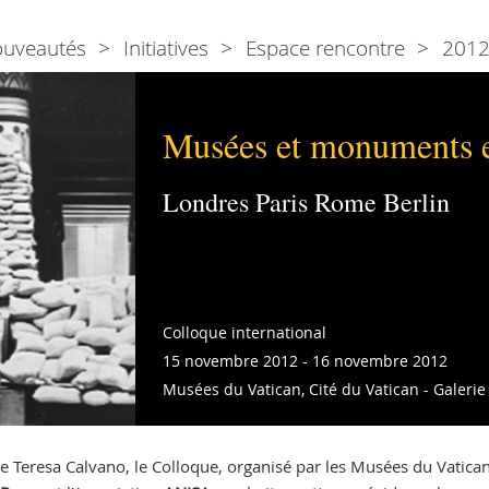
ouveautés
Initiatives
Espace rencontre
201
Musées et monuments e
Londres Paris Rome Berlin
Colloque international
15 novembre 2012 - 16 novembre 2012
Musées du Vatican, Cité du Vatican - Galeri
de Teresa Calvano, le Colloque, organisé par les Musées du Vatican