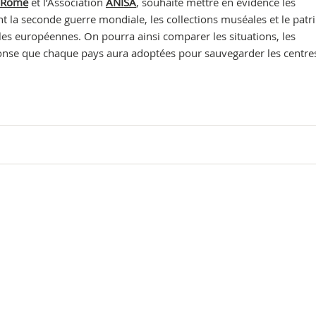
e Rome
et l’Association
ANISA
, souhaite mettre en évidence les
 la seconde guerre mondiale, les collections muséales et le pat
es européennes. On pourra ainsi comparer les situations, les
éponse que chaque pays aura adoptées pour sauvegarder les centre