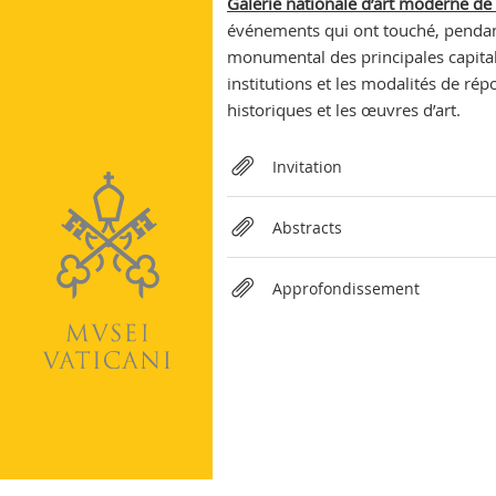
Galerie nationale d’art moderne d
Vatican
événements qui ont touché, pendant
monumental des principales capital
institutions et les modalités de r
historiques et les œuvres d’art.
Relateds
Invitation
Abstracts
Approfondissement