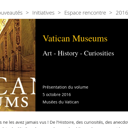
ouveautés
Initiatives
Espace rencontre
201
Vatican Museums
Art - History - Curiosities
Présentation du volume
5 octobre 2016
Musées du Vatican
 les avez jamais vus ! De l’Histoire, des curiosités, des anecdo