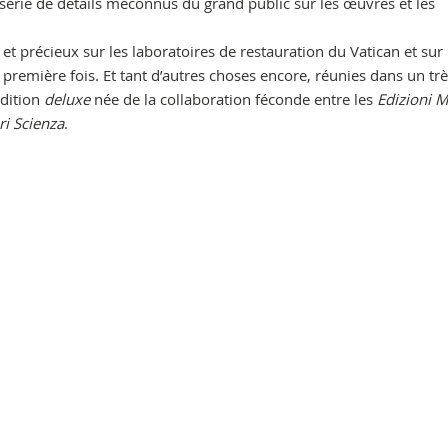
série de détails méconnus du grand public sur les œuvres et les
 et précieux sur les laboratoires de restauration du Vatican et sur 
a première fois. Et tant d’autres choses encore, réunies dans un tr
édition
deluxe
née de la collaboration féconde entre les
Edizioni 
i Scienza
.