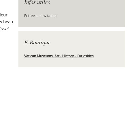
Infos utiles
leur
Entrée sur invitation
ès beau
Che
Musei
E-Boutique
Vatican Museums. Art - History - Curiosities