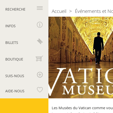
Navigation
principale
RECHERCHE
Accueil
Événements et N
Breadcrumb
Vatican
Museums
INFOS
BILLETS
BOUTIQUE
SUIS-NOUS
AIDE-NOUS
Musées
du
Les Musées du Vatican comme vous ne