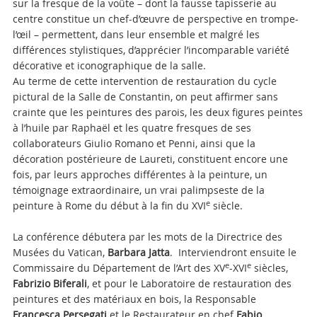
sur la fresque de la voûte – dont la fausse tapisserie au
centre constitue un chef-d’œuvre de perspective en trompe-
l’œil – permettent, dans leur ensemble et malgré les
différences stylistiques, d’apprécier l’incomparable variété
décorative et iconographique de la salle.
Au terme de cette intervention de restauration du cycle
pictural de la Salle de Constantin, on peut affirmer sans
crainte que les peintures des parois, les deux figures peintes
à l’huile par Raphaël et les quatre fresques de ses
collaborateurs Giulio Romano et Penni, ainsi que la
décoration postérieure de Laureti, constituent encore une
fois, par leurs approches différentes à la peinture, un
témoignage extraordinaire, un vrai palimpseste de la
e
peinture à Rome du début à la fin du XVI
siècle.
La conférence débutera par les mots de la Directrice des
Musées du Vatican,
Barbara Jatta
. Interviendront ensuite le
e
e
Commissaire du Département de l’Art des XV
-XVI
siècles,
Fabrizio Biferali
, et pour le Laboratoire de restauration des
peintures et des matériaux en bois, la Responsable
Francesca Persegati
et le Restaurateur en chef
Fabio