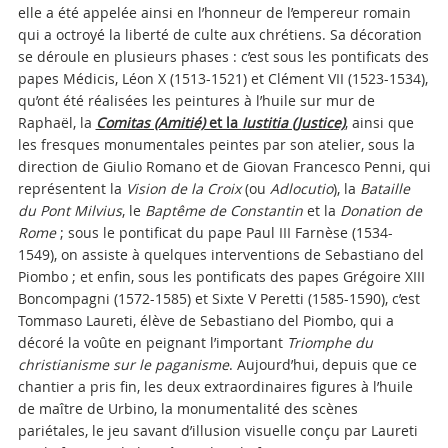
elle a été appelée ainsi en l’honneur de l’empereur romain
qui a octroyé la liberté de culte aux chrétiens. Sa décoration
se déroule en plusieurs phases : c’est sous les pontificats des
papes Médicis, Léon X (1513-1521) et Clément VII (1523-1534),
qu’ont été réalisées les peintures à l’huile sur mur de
Raphaël, la
Comitas (Amitié)
et la
Iustitia (Justice)
, ainsi que
les fresques monumentales peintes par son atelier, sous la
direction de Giulio Romano et de Giovan Francesco Penni, qui
représentent la
Vision de la Croix
(ou
Adlocutio
), la
Bataille
du Pont Milvius
, le
Baptême de Constantin
et la
Donation de
Rome
; sous le pontificat du pape Paul III Farnèse (1534-
1549), on assiste à quelques interventions de Sebastiano del
Piombo ; et enfin, sous les pontificats des papes Grégoire XIII
Boncompagni (1572-1585) et Sixte V Peretti (1585-1590), c’est
Tommaso Laureti, élève de Sebastiano del Piombo, qui a
décoré la voûte en peignant l’important
Triomphe du
christianisme sur le paganisme
. Aujourd’hui, depuis que ce
chantier a pris fin, les deux extraordinaires figures à l’huile
de maître de Urbino, la monumentalité des scènes
pariétales, le jeu savant d’illusion visuelle conçu par Laureti