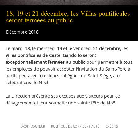
+39 06 69883332
musei@scv.va
18, 19 et 21 décembre, les Villas pontificales
seront fermées au public
Décembre 2018
Le mardi 18, le mercredi 19 et le vendredi 21 décembre, les
Villas pontificales de Castel Gandolfo seront
exceptionnellement fermées au public
pour permettre à tous
les employés de pouvoir accepter l’invitation du Saint-Père à
participer, avec tous leurs collègues du Saint-Siège, aux
célébrations de Noël.
La Direction présente ses excuses aux visiteurs pour ce
désagrément et leur souhaite une sainte fête de Noël.
Content
DROIT D’AUTEUR
POLITIQUE DE CONFIDENTIALITÉ
CRÉDITS
Info