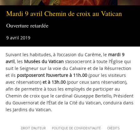
+39 06 69883332
musei@scv.va
Mardi 9 avril Chemin de croix au Vatican
Ouverture retardée
9 avril 2019
Suivant les habitudes, à l’occasion du Carême, le
mardi 9
avril
, les
Musées du Vatican
s’associeront à toute l’Église qui
suit le Seigneur sur la voie du Calvaire et de la Résurrection
et ils
postposeront l’ouverture à 11h.00
(pour les visiteurs
avec réservation)
et à 13h.00
(pour ceux sans réservation),
afin de permettre à tous les employés de participer au
Chemin de croix que le cardinal Giuseppe Bertello, Président
du Gouvernorat de l’État de la Cité du Vatican, conduira dans
les Jardins du Vatican.
Content
DROIT D’AUTEUR
POLITIQUE DE CONFIDENTIALITÉ
CRÉDITS
Info