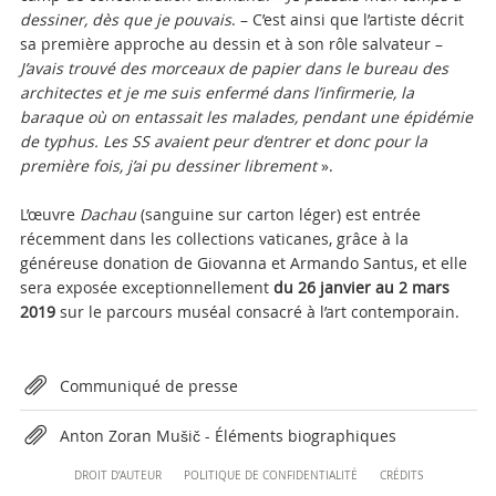
dessiner, dès que je pouvais
. – C’est ainsi que l’artiste décrit
sa première approche au dessin et à son rôle salvateur –
J’avais trouvé des morceaux de papier dans le bureau des
architectes et je me suis enfermé dans l’infirmerie, la
baraque où on entassait les malades, pendant une épidémie
de typhus. Les SS avaient peur d’entrer et donc pour la
première fois, j’ai pu dessiner librement
».
L’œuvre
Dachau
(sanguine sur carton léger) est entrée
récemment dans les collections vaticanes, grâce à la
généreuse donation de Giovanna et Armando Santus, et elle
sera exposée exceptionnellement
du 26 janvier au 2 mars
2019
sur le parcours muséal consacré à l’art contemporain.
Attachments
Communiqué de presse
Anton Zoran Mušič - Éléments biographiques
Content
DROIT D’AUTEUR
POLITIQUE DE CONFIDENTIALITÉ
CRÉDITS