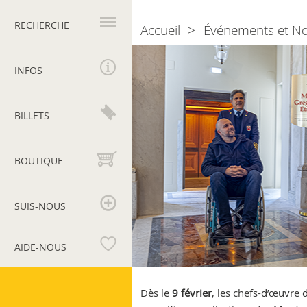
Navigation
principale
RECHERCHE
Accueil
Événements et N
Breadcrumb
Les
musées
INFOS
égyptien
et
étrusque,
BILLETS
ainsi
que
le
BOUTIQUE
Pio-
Clementino
sont
SUIS-NOUS
désormais
à
AIDE-NOUS
portée
d’ascenseur!
Musées
du
Dès le
9 février
, les chefs-d’œuvre 