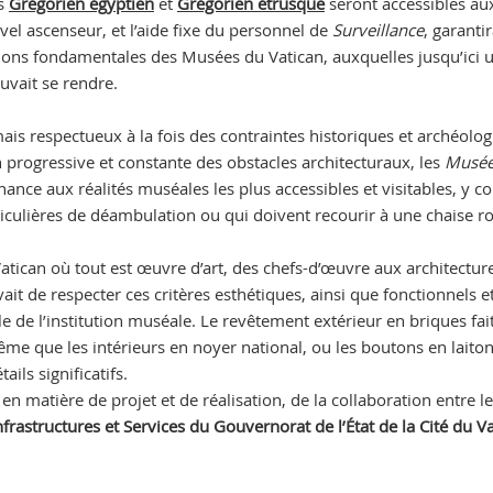
es
Grégorien égyptien
et
Grégorien étrusque
seront accessibles au
vel ascenseur, et l’aide fixe du personnel de
Surveillance
, garanti
ections fondamentales des Musées du Vatican, auxquelles jusqu’ici 
uvait se rendre.
mais respectueux à la fois des contraintes historiques et archéolog
n progressive et constante des obstacles architecturaux, les
Musée
nce aux réalités muséales les plus accessibles et visitables, y c
rticulières de déambulation ou qui doivent recourir à une chaise r
atican où tout est œuvre d’art, des chefs-d’œuvre aux architectur
vait de respecter ces critères esthétiques, ainsi que fonctionnels e
le de l’institution muséale. Le revêtement extérieur en briques fait
ême que les intérieurs en noyer national, ou les boutons en laiton
ils significatifs.
 en matière de projet et de réalisation, de la collaboration entre l
nfrastructures et Services du Gouvernorat de l’État de la Cité du V