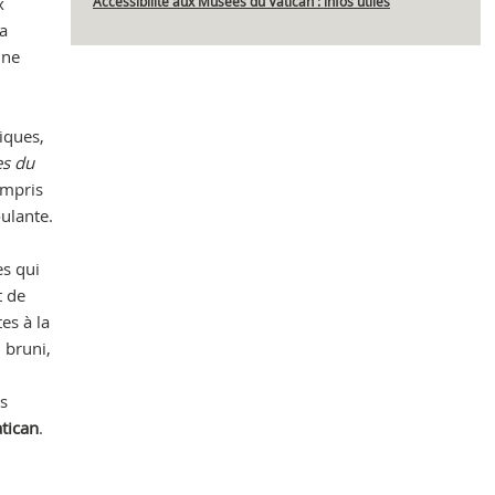
x
Accessibilité aux Musées du Vatican : infos utiles
ra
une
Che
iques,
s du
ompris
oulante.
es qui
t de
es à la
 bruni,
es
atican
.