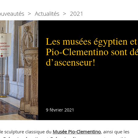
ouveautés
Actualités
2021
Les musées égyptien et 
Pio-Clementino sont dé
d’ascenseur!
9 février 2021
de sculpture classique du
Musée Pio-Clementino
, ainsi que les