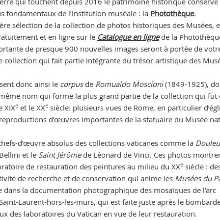
erre qui touchent depuis 2016 le patrimoine historique conservé
us fondamentaux de l’institution muséale : la
Photothèque
.
e sélection de la collection de photos historiques des Musées, 
atuitement et en ligne sur le
Catalogue en ligne
de la Photothèqu
rtante de presque 900 nouvelles images seront à portée de votr
e collection qui fait partie intégrante du trésor artistique des Mus
ssent donc ainsi le
corpus
de
Romualdo Moscioni
(1849-1925), don
ême nom qui forme la plus grand partie de la collection qui fut 
e
e
e XIX
et le XX
siècle: plusieurs vues de Rome, en particulier d’égl
productions d’œuvres importantes de la statuaire du Musée nat
 chefs-d’œuvre absolus des collections vaticanes comme la
Douleu
ellini et le
Saint Jérôme
de Léonard de Vinci. Ces photos montren
e
oratoire de restauration des peintures au milieu du XX
siècle : de
tivité de recherche et de conservation qui anime les
Musées du P
 dans la documentation photographique des mosaïques de l’arc
Saint-Laurent-hors-les-murs, qui est faite juste après le bombar
ieux des laboratoires du Vatican en vue de leur restauration.