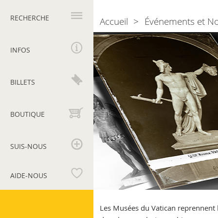
Navigation
principale
RECHERCHE
Accueil
Événements et N
Breadcrumb
Le
Photothèque
INFOS
en
ligne
des
BILLETS
Musées
du
Vatican
BOUTIQUE
de
plus
en
SUIS-NOUS
plus
riche
AIDE-NOUS
Musées
du
Les Musées du Vatican reprennent le