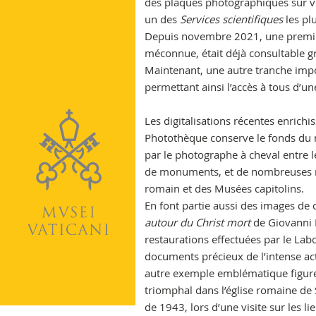
des plaques photographiques sur v
Vatican
un des
Services scientifiques
les pl
Depuis novembre 2021, une premièr
méconnue, était déjà consultable gr
Maintenant, une autre tranche impo
permettant ainsi l’accès à tous d’un
Les digitalisations récentes enrichi
Photothèque conserve le fonds du m
par le photographe à cheval entre l
de monuments, et de nombreuses re
romain et des Musées capitolins.
En font partie aussi des images de
autour du Christ mort
de Giovanni B
restaurations effectuées par le Lab
documents précieux de l’intense ac
autre exemple emblématique figure
triomphal dans l’église romaine de 
de 1943, lors d’une visite sur les l