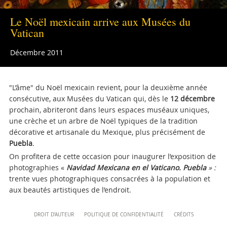
musei@scv.va
Le Noël mexicain arrive aux Musées du
Vatican
Décembre 2011
"L’âme" du Noël mexicain revient, pour la deuxième année
consécutive, aux Musées du Vatican qui, dès le
12 décembre
prochain, abriteront dans leurs espaces muséaux uniques,
une crèche et un arbre de Noël typiques de la tradition
décorative et artisanale du Mexique, plus précisément de
Puebla
.
On profitera de cette occasion pour inaugurer l’exposition de
photographies «
Navidad Mexicana en el Vaticano. Puebla
»
:
trente vues photographiques consacrées à la population et
aux beautés artistiques de l’endroit.
Attachments
Content
DROIT D’AUTEUR
POLITIQUE DE CONFIDENTIALITÉ
CRÉDITS
Info