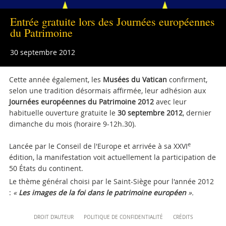
musei@scv.va
Entrée gratuite lors des Journées européennes
du Patrimoine
30 septembre 2012
Cette année également, les
Musées du Vatican
confirment,
selon une tradition désormais affirmée, leur adhésion aux
Journées européennes du Patrimoine
2012
avec leur
habituelle ouverture gratuite le
30 septembre 2012
, dernier
dimanche du mois (horaire 9-12h.30).
e
Lancée par le Conseil de l'Europe et arrivée à sa XXVI
édition, la manifestation voit actuellement la participation de
50 États du continent.
Le thème général choisi par le Saint-Siège pour l'année 2012
:
«
Les images de la foi dans le patrimoine européen
».
Attachments
Content
DROIT D’AUTEUR
POLITIQUE DE CONFIDENTIALITÉ
CRÉDITS