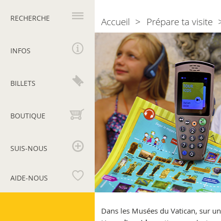
Navigation
principale
RECHERCHE
Accueil
Prépare ta visite
Breadcrumb
Audioguide
Family
INFOS
Tour
BILLETS
BOUTIQUE
SUIS-NOUS
AIDE-NOUS
Musées
du
Dans les Musées du Vatican, sur un 