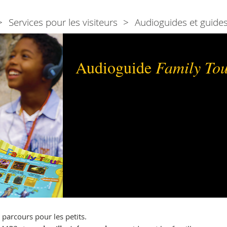
Services pour les visiteurs
Audioguides et guides
Audioguide
Family To
parcours pour les petits.