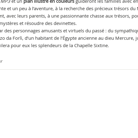
r
MP3
et un
plan illustré en couleurs
guideront les familles avec e
te et un peu à l’aventure, à la recherche des précieux trésors du
nt, avec leurs parents, à une passionnante chasse aux trésors, po
 mystères et résoudre des devinettes.
 par des personnages amusants et virtuels du passé : du sympathi
zo da Forlì, d’un habitant de l’Égypte ancienne au dieu Mercure, j
era pour eux les splendeurs de la Chapelle Sixtine.
r