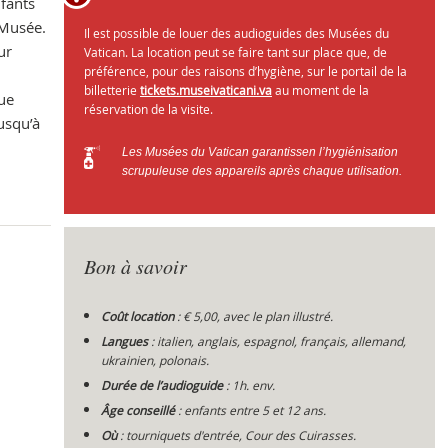
nfants
 Musée.
Il est possible de louer des audioguides des Musées du
ur
Vatican. La location peut se faire tant sur place que, de
préférence, pour des raisons d’hygiène, sur le portail de la
Che
billetterie
tickets.museivaticani.va
au moment de la
que
réservation de la visite.
usqu’à
Les Musées du Vatican garantissen l’hygiénisation
scrupuleuse des appareils après chaque utilisation.
Bon à savoir
Coût location
: € 5,00, avec le plan illustré.
Langues
: italien, anglais, espagnol, français, allemand,
ukrainien, polonais.
Durée de l’audioguide
:
1h. env.
Âge conseillé
: enfants entre 5 et 12 ans.
Où
: tourniquets d'entrée, Cour des Cuirasses.