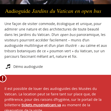
Jardins du Vatican en open bus
Audioguide
Une façon de visiter commode, écologique et unique, pour
admirer une nature et des architectures de toute beauté
dans les Jardins du Vatican. D’un
open bus
panoramique, les
visiteurs pourront accéder facilement – munis d’un
audioguide multilingue et d’un plan illustré – au calme et aux
trésors botaniques de ce « poumon vert » du Vatican, sur un
parcours fascinant mêlant art, nature et foi.
Attachments
Démo audioguide
Il est possible de louer des audioguides des Musées du
Vatican. La location peut se faire tant sur place que, de
préférence, pour des raisons d’hygiène, sur le portail de la
billetterie
tickets.museivaticani.va
au moment de la
réservation de la visite.