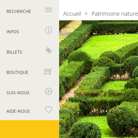
Navigation
principale
RECHERCHE
Accueil
Patrimoine nature
Breadcrumb
Photogallery
Jardin
à
INFOS
l’italienne
BILLETS
BOUTIQUE
SUIS-NOUS
AIDE-NOUS
Musées
du