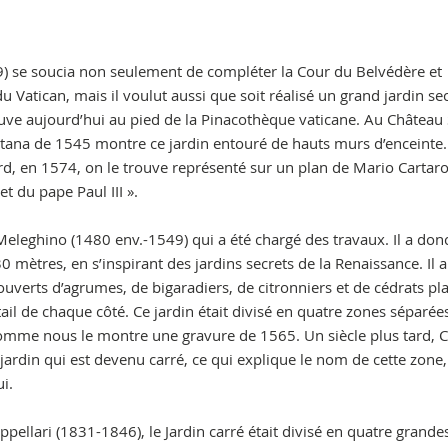
9) se soucia non seulement de compléter la Cour du Belvédère et
 Vatican, mais il voulut aussi que soit réalisé un grand jardin se
rouve aujourd’hui au pied de la Pinacothèque vaticane. Au Château 
tana de 1545 montre ce jardin entouré de hauts murs d’enceinte.
rd, en 1574, on le trouve représenté sur un plan de Mario Cartar
et du pape Paul III ».
 Meleghino (1480 env.-1549) qui a été chargé des travaux. Il a don
 mètres, en s’inspirant des jardins secrets de la Renaissance. Il a
uverts d’agrumes, de bigaradiers, de citronniers et de cédrats pl
ail de chaque côté. Ce jardin était divisé en quatre zones séparée
comme nous le montre une gravure de 1565. Un siècle plus tard, 
e jardin qui est devenu carré, ce qui explique le nom de cette zone, 
i.
pellari (1831-1846), le Jardin carré était divisé en quatre grande