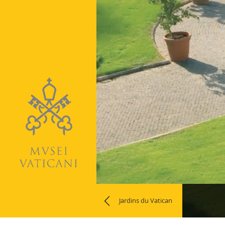
Vatican
Naviga
Jardins du Vatican
la