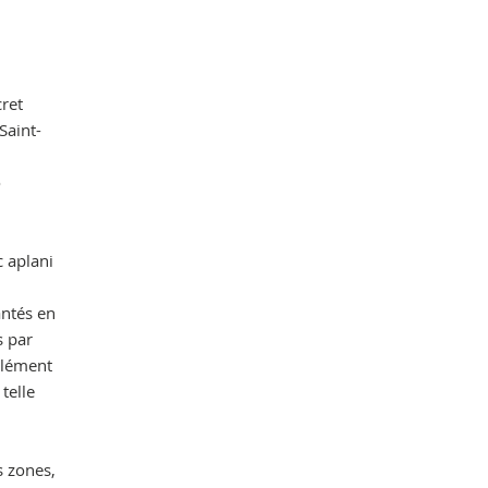
cret
Saint-
o
c aplani
antés en
s par
Clément
telle
s zones,