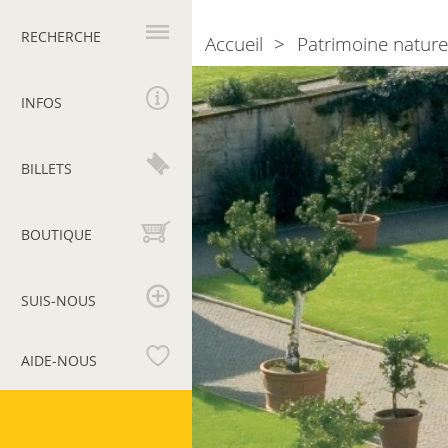
Navigation
principale
RECHERCHE
Accueil
Patrimoine nature
Breadcrumb
Photogallery
Jardin
carré
INFOS
BILLETS
BOUTIQUE
SUIS-NOUS
AIDE-NOUS
Musées
du