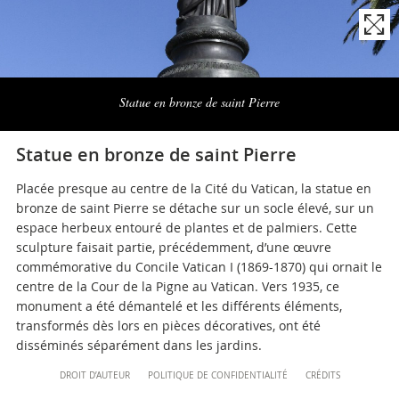
musei@scv.va
Naviga
la
Statue en bronze de saint Pierre
photogallery
Statue en bronze de saint Pierre
Placée presque au centre de la Cité du Vatican, la statue en
bronze de saint Pierre se détache sur un socle élevé, sur un
espace herbeux entouré de plantes et de palmiers. Cette
sculpture faisait partie, précédemment, d’une œuvre
commémorative du Concile Vatican I (1869-1870) qui ornait le
centre de la Cour de la Pigne au Vatican. Vers 1935, ce
monument a été démantelé et les différents éléments,
transformés dès lors en pièces décoratives, ont été
disséminés séparément dans les jardins.
Content
DROIT D’AUTEUR
POLITIQUE DE CONFIDENTIALITÉ
CRÉDITS
Info