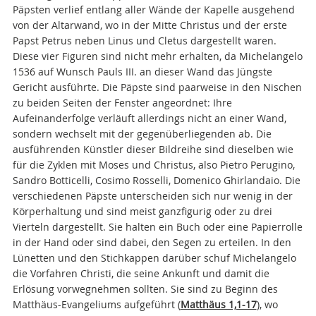
Päpsten verlief entlang aller Wände der Kapelle ausgehend
von der Altarwand, wo in der Mitte Christus und der erste
Papst Petrus neben Linus und Cletus dargestellt waren.
Diese vier Figuren sind nicht mehr erhalten, da Michelangelo
1536 auf Wunsch Pauls III. an dieser Wand das Jüngste
Gericht ausführte. Die Päpste sind paarweise in den Nischen
zu beiden Seiten der Fenster angeordnet: Ihre
Aufeinanderfolge verläuft allerdings nicht an einer Wand,
sondern wechselt mit der gegenüberliegenden ab. Die
ausführenden Künstler dieser Bildreihe sind dieselben wie
für die Zyklen mit Moses und Christus, also Pietro Perugino,
Sandro Botticelli, Cosimo Rosselli, Domenico Ghirlandaio. Die
verschiedenen Päpste unterscheiden sich nur wenig in der
Körperhaltung und sind meist ganzfigurig oder zu drei
Vierteln dargestellt. Sie halten ein Buch oder eine Papierrolle
in der Hand oder sind dabei, den Segen zu erteilen. In den
Lünetten und den Stichkappen darüber schuf Michelangelo
die Vorfahren Christi, die seine Ankunft und damit die
Erlösung vorwegnehmen sollten. Sie sind zu Beginn des
Matthäus-Evangeliums aufgeführt (
Matthäus 1,1-17
), wo