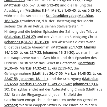
(
Matthäus Kap. 5-7
;
Lukas 6,12-49
) und die Heilung des
Aussätzigen (
Matthäus 8,1-4
;
Markus 1,40-45
;
Lukas 5,12-16
),
während das sechste der
Schlüsselübergabe
(
Matthäus
16,13-20
) gewidmet ist, d.h. der Übertragung der Macht
seitens Christi an Petrus, seinen Stellvertreter, im
Hintergrund die beiden Episoden der Zahlung des Tributs
(
Matthäus 17,24-27
) und der Versuchten Steinigung Christi
(
Johannes 8,31-59
;
10,31-39
). Den Abschluss dieser Wand
bildet das Letzte Abendmahl (
Matthäus 26,17-29
;
Markus
14,12-25
;
Lukas 22,7-23
;
Johannes 13, 21-30
), wo man hinter
der Hauptszene nach außen blickt und drei Episoden des
Leidens Christi sieht: das Gebet in Getsemani (
Matthäus
26,36-46
;
Markus 14,32-42
;
Lukas 22,39-46
), die
Gefangennahme (
Matthäus 26,47-56
;
Markus 14,43-52
;
Lukas
22,47-53
;
Johannes 18,1-11
), und die Kreuzigung (
Matthäus
27,32-50
;
Markus 15,22-39
;
Lukas 23,33-46
;
Johannes 19,17-
30
). Der Zyklus endet mit der Auferstehung Christi (Matthäus
28,1-8) an der Eingangswand. Jedem Bildfeld der
Geschichten entspricht in der unteren Reihe ein gemalter
Vorhang
mit dem Wappen Sixtus’ IV. Die Bildreihe mit den