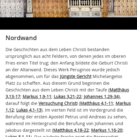
Nordwand
Die Geschichten aus dem Leben Christi bestanden
ursprünglich aus acht Feldern, von denen jedes im oberen
Fries einen Titel trug; den Anfang bildete die Geburt Christi
an der Altarwand. Dieses Werk Peruginos wurde jedoch
abgenommen, um für das
Jüngste Gericht
Michelangelos
Platz zu schaffen. Aus diesem Grund beginnen die
Geschichten aus dem Leben Christi mit der Taufe (
Matthäus
3,13-17
;
Markus 1,9-11
;
Lukas 3,21-22
;
Johannes 1,29-34
),
darauf folgt die
Versuchung Christi
(
Matthäus 4,1-11
;
Markus
1,12
;
Lukas 4,1-13
). Im vierten Feld ist im Vordergrund die
Berufung der ersten Apostel Petrus und Andreas zu sehen,
während im Hintergrund die Berufung von Johannes und
Jakobus dargestellt ist (
Matthäus 4,18-22
;
Markus 1,16-20
;
Lukas 5,1-11
). Das nächste Fresko zeigt die Bergpredigt