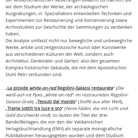
wir dem Studium der Werke, der archäologischen
Ausgrabungen, in Speziallabors entwickelten Techniken und
Experimenten zur Restaurierung und Konservierung sowie
Archivstudien zur Geschichte der Sammlungen zu verdanken
haben.
Die Analyse umfasst nicht nur bewegliche und unbewegliche
Werke, antike und zeitgenössische Kunst oder Kunstwerke
aus verschiedenen Kulturen der Welt, sondern auch
Architektur, Denkmäler und Gärten: also den gesamten
Komplex historischer Gebäude, die mit dem Apostolischen
Stuhl Petri verbunden sind.
„
La pisside
white-on-red
Regolini-Galassi restaurata
“
(
Die
weiß-auf-rot Pyxis „
white-on-red“
im restraurieten Regolini-
Galassi-Grab
), „
T
essuti dal mondo
“
(
Stoffe aus aller Welt
),
„
Trame sottili tra luce e oro
“ (
Feine Fäden, die mit Licht und
Gold durchwirkt sind
): so lauten die Titel der drei
Bände/Beilagen, die von den der Vatikanischen
Verlagsbuchhandlung (EMV) als separate monografische
Publikationen herausgegeben wurden und dem Studium