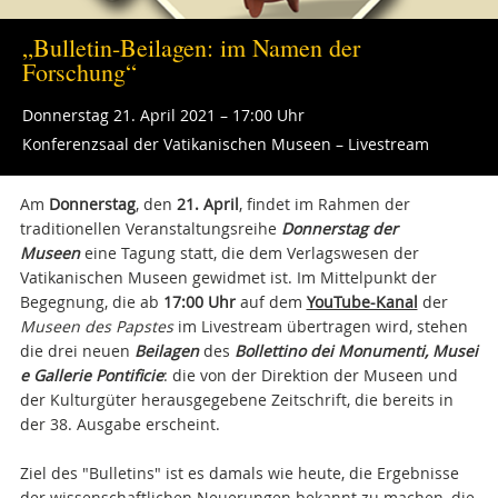
„Bulletin-Beilagen: im Namen der
Forschung“
Donnerstag 21. April 2021 – 17:00 Uhr
Konferenzsaal der Vatikanischen Museen – Livestream
Am
Donnerstag
, den
21. April
, findet im Rahmen der
traditionellen Veranstaltungsreihe
Donnerstag der
Museen
eine Tagung statt, die dem Verlagswesen der
Vatikanischen Museen gewidmet ist. Im Mittelpunkt der
Begegnung, die ab
17:00 Uhr
auf dem
YouTube-Kanal
der
Museen des Papstes
im Livestream übertragen wird, stehen
die drei neuen
Beilagen
des
Bollettino dei Monumenti, Musei
e Gallerie Pontificie
: die von der Direktion der Museen und
der Kulturgüter herausgegebene Zeitschrift, die bereits in
der 38. Ausgabe erscheint.
Ziel des "Bulletins" ist es damals wie heute, die Ergebnisse
der wissenschaftlichen Neuerungen bekannt zu machen, die