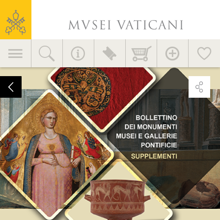
Vatikanische
Museen
Hauptnavigation
„Bulletin-
Beilagen:
im
Namen
der
Forschung“