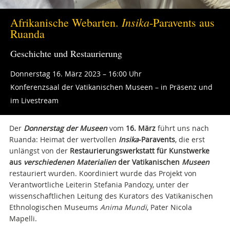
Insika
Afrikanische Webarten.
-Paravents aus
Ruanda
Geschichte und Restaurierung
Donnerstag 16. März 2023 – 16:00 Uhr
Konferenzsaal der Vatikanischen Museen – in Präsenz und
im Livestream
Der
Donnerstag der Museen
vom
16. März
führt uns nach
Ruanda: Heimat der wertvollen
Insika
-Paravents
, die erst
unlängst von der
Restaurierungswerkstatt für Kunstwerke
aus
verschiedenen Materialien
der Vatikanischen
Museen
restauriert wurden. Koordiniert wurde das Projekt von
Verantwortliche Leiterin Stefania Pandozy, unter der
wissenschaftlichen Leitung des Kurators des Vatikanischen
Ethnologischen Museums
Anima Mundi
, Pater Nicola
Mapelli.