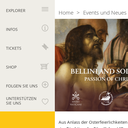
Hauptnavigation
EXPLORER
Home
Events und Neues
Breadcrumb
Bellini
and
INFOS
Sodoma
TICKETS
SHOP
FOLGEN SIE UNS
UNTERSTÜTZEN
SIE UNS
Vatikanische
Museen
Aus Anlass der Osterfeierlichkeiten 