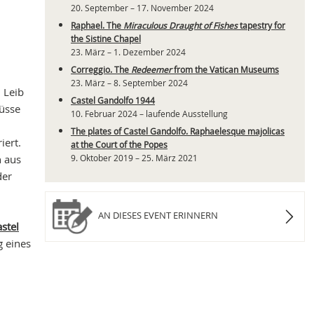
20. September – 17. November 2024
Raphael. The
Miraculous Draught of Fishes
tapestry for
the Sistine Chapel
23. März – 1. Dezember 2024
Correggio. The
Redeemer
from the Vatican Museums
23. März – 8. September 2024
 Leib
Castel Gandolfo 1944
lüsse
10. Februar 2024 – laufende Ausstellung
The plates of Castel Gandolfo. Raphaelesque majolicas
iert.
at the Court of the Popes
 aus
9. Oktober 2019 – 25. März 2021
der
AN DIESES EVENT ERINNERN
stel
g eines