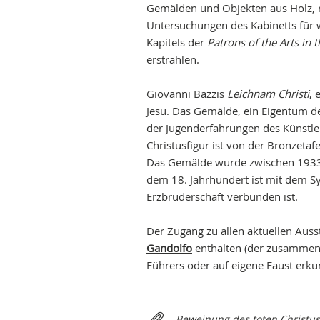
Gemälden und Objekten aus Holz, r
Untersuchungen des Kabinetts für 
Kapitels der
Patrons of the Arts in
erstrahlen.
Giovanni Bazzis
Leichnam Christi
, 
Jesu. Das Gemälde, ein Eigentum d
der Jugenderfahrungen des Künstle
Christusfigur ist von der Bronzetaf
Das Gemälde wurde zwischen 1933 
dem 18. Jahrhundert ist mit dem Sy
Erzbruderschaft verbunden ist.
Der Zugang zu allen aktuellen Ausste
Gandolfo
enthalten (der zusamme
Führers oder auf eigene Faust erk
Relateds
Beweinung des toten Christus