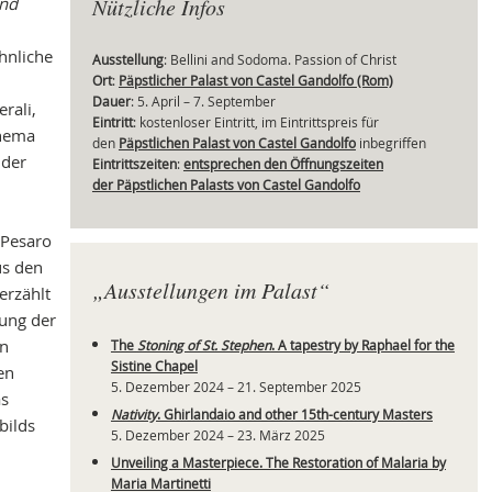
und
Nützliche Infos
hnliche
Ausstellung
: Bellini and Sodoma. Passion of Christ
Ort
:
Päpstlicher Palast von Castel Gandolfo (Rom)
Mei
Dauer
: 5. April – 7. September
rali,
Eintritt
: kostenloser Eintritt, im Eintrittspreis für
Thema
den
Päpstlichen Palast von Castel Gandolfo
inbegriffen
 der
Eintrittszeiten
:
entsprechen den Öffnungszeiten
der Päpstlichen Palasts von Castel Gandolfo
 Pesaro
us den
„Ausstellungen im Palast“
erzählt
tung der
en
The
Stoning of St. Stephen
. A tapestry by Raphael for the
Sistine Chapel
en
5. Dezember 2024 – 21. September 2025
as
Nativity
. Ghirlandaio and other 15th-century Masters
bilds
5. Dezember 2024 – 23. März 2025
Unveiling a Masterpiece. The Restoration of Malaria by
Maria Martinetti