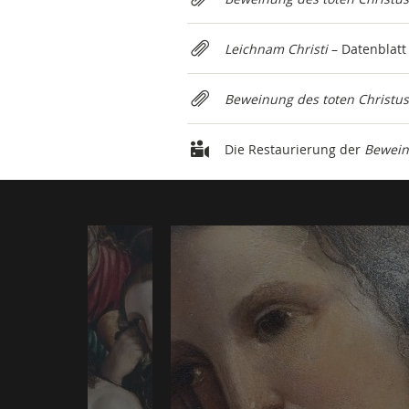
Leichnam Christi
– Datenblat
Beweinung des toten Christus
Die Restaurierung der
Bewein
Photogallery