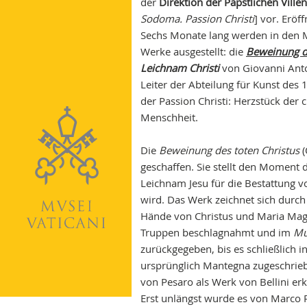
der
Direktion der Päpstlichen Villen
Sodoma. Passion Christi
] vor. Eröf
Sechs Monate lang werden in den
Werke ausgestellt: die
Beweinung de
Leichnam Christi
von Giovanni Anto
Leiter der Abteilung für Kunst des
der Passion Christi: Herzstück der c
Menschheit.
Die
Beweinung des toten Christus
(
geschaffen. Sie stellt den Moment
Leichnam Jesu für die Bestattung v
wird. Das Werk zeichnet sich durch 
Hände von Christus und Maria Mag
Truppen beschlagnahmt und im
Mu
zurückgegeben, bis es schließlich 
ursprünglich Mantegna zugeschrieb
von Pesaro als Werk von Bellini er
Erst unlängst wurde es von Marco P