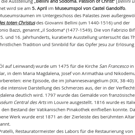
die Ausstellung „
Bellini and Sodoma. Passion of Christ
“ [
Bellini 
fnet wird sie am
5. April
im
Museumspol von Castel Gandolfo
.
 Museumsräumen im Untergeschoss des Palastes zwei außergewö
s toten Christus
des Giovanni Bellini (um 1440-1516) und der
nio Bazzi, genannt „il Sodoma“ (1477-1549). Die von Fabrizio Bife
 15. und 16. Jahrhunderts, kuratierte Ausstellung untersucht das 
hristlichen Tradition und Sinnbild für das Opfer Jesu zur Erlösung
Öl auf Leinwand) wurde um 1475 für die Kirche
San Francesco
in
 dar, in dem Maria Magdalena, Josef von Arimathäa und Nikodem
orbereiten: eine Episode, die im Johannesevangelium (XIX, 38-40) 
die intensive Darstellung des Schmerzes aus, der in der Verflech
dalena deutlich wird. 1797 wurde das Gemälde von französisch
séum Central des Arts
im Louvre ausgestellt. 1816 wurde es Itali
in den Bestand der Vatikanischen Pinakothek einfließen konnte. D
ene Werk wurde erst 1871 an der Zierleiste des berühmten Altar
kannt.
ratelli, Restauratormeister des Labors für die Restaurierung von