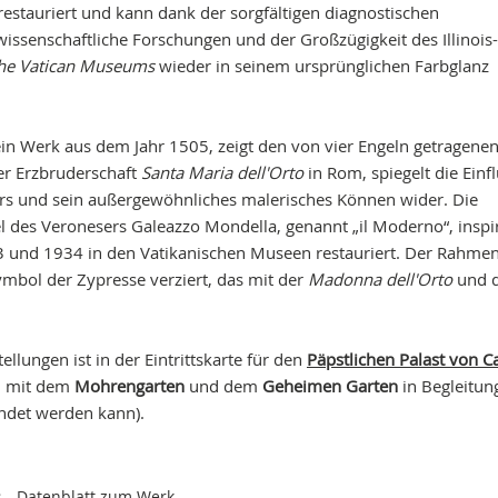
estauriert und kann dank der sorgfältigen diagnostischen
wissenschaftliche Forschungen
und der Großzügigkeit des Illinois-
 the Vatican Museums
wieder in seinem ursprünglichen Farbglanz
ein Werk aus dem Jahr 1505, zeigt den von vier Engeln getragenen
er Erzbruderschaft
Santa Maria dell'Orto
in Rom, spiegelt die Einf
rs und sein außergewöhnliches malerisches Können wider. Die
el des Veronesers Galeazzo Mondella, genannt „il Moderno“, inspir
und 1934 in den Vatikanischen Museen restauriert. Der Rahmen
mbol der Zypresse verziert, das mit der
Madonna dell'Orto
und 
llungen ist in der Eintrittskarte für den
Päpstlichen Palast von Ca
n mit dem
Mohrengarten
und dem
Geheimen Garten
in Begleitun
undet werden kann).
– Datenblatt zum Werk