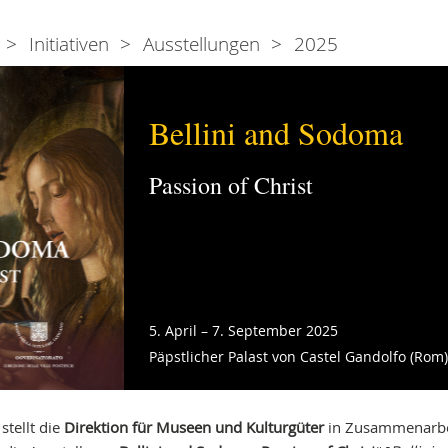
Initiativen
Ausstellungen
2025
Bellini and Sodoma
Passion of Christ
5. April – 7. September 2025
Päpstlicher Palast von Castel Gandolfo (Rom
stellt die
Direktion für Museen und Kulturgüter
in Zusammenarbe