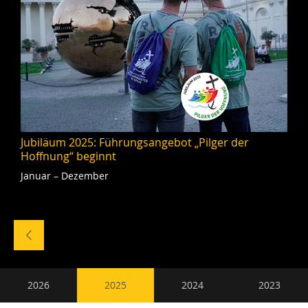
Jubiläum 2025: Führungsangebot „Pilger der
Hoffnung“ beginnt
Januar – Dezember
Naviga
tra
gli
eventi
Nebennavigation
2026
2025
2024
2023