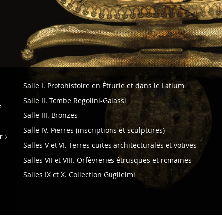
Navigazione
Salle I. Protohistoire en Étrurie et dans le Latium
-
Salle II. Tombe Regolini-Galassi
e
Musée
Salle III. Bronzes
Grégorien
Salle IV. Pierres (inscriptions et sculptures)
étrusque
E
Salles V et VI. Terres cuites architecturales et votives
Salles VII et VIII. Orfèvreries étrusques et romaines
Salles IX et X. Collection Guglielmi