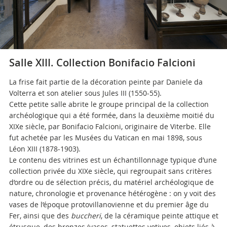
Salle XIII. Collection Bonifacio Falcioni
La frise fait partie de la décoration peinte par Daniele da
Volterra et son atelier sous Jules III (1550-55).
Cette petite salle abrite le groupe principal de la collection
archéologique qui a été formée, dans la deuxième moitié du
XIXe siècle, par Bonifacio Falcioni, originaire de Viterbe. Elle
fut achetée par les Musées du Vatican en mai 1898, sous
Léon XIII (1878-1903).
Le contenu des vitrines est un échantillonnage typique d’une
collection privée du XIXe siècle, qui regroupait sans critères
d’ordre ou de sélection précis, du matériel archéologique de
nature, chronologie et provenance hétérogène : on y voit des
vases de l’époque protovillanovienne et du premier âge du
Fer, ainsi que des
buccheri
, de la céramique peinte attique et
étrusque, des bronzes (vases, statuettes votives, objets liés à