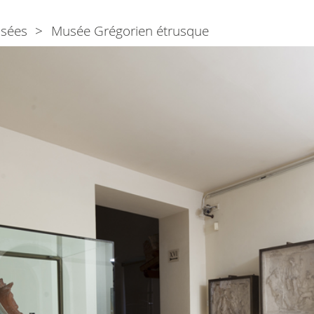
sées
Musée Grégorien étrusque