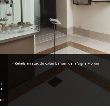
Navigazione
Reliefs en stuc du columbarium de la Vigne Moroni
t
-
Salle
XVII.
es
Antiquarium
ue
Romanum
,
E
lampes