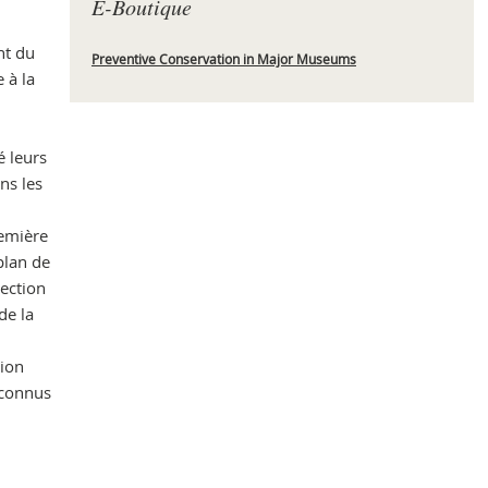
E-Boutique
nt du
Preventive Conservation in Major Museums
 à la
Che
é leurs
ns les
remière
plan de
section
de la
tion
s connus