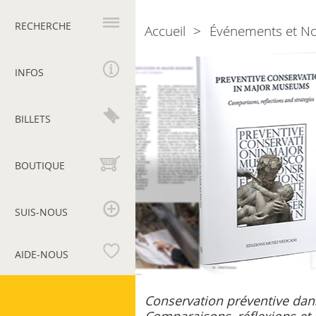
Navigation
principale
RECHERCHE
Accueil
Événements et N
Breadcrumb
Preventive
Conservation
INFOS
in
Major
Museums
BILLETS
BOUTIQUE
SUIS-NOUS
AIDE-NOUS
Musées
Conservation préventive dan
du