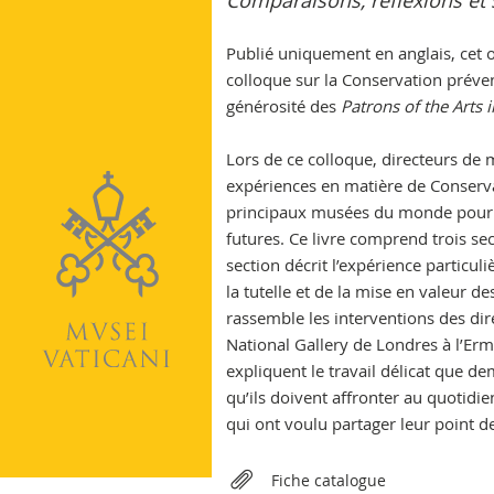
Comparaisons, réflexions et 
Vatican
Publié uniquement en anglais, cet 
colloque sur la Conservation prévent
générosité des
Patrons of the Arts
Lors de ce colloque, directeurs de m
expériences en matière de Conserva
principaux musées du monde pour pr
futures. Ce livre comprend trois se
section décrit l’expérience particul
la tutelle et de la mise en valeur d
rassemble les interventions des d
National Gallery de Londres à l’Ermi
expliquent le travail délicat que d
qu’ils doivent affronter au quotidie
qui ont voulu partager leur point 
Relateds
Fiche catalogue