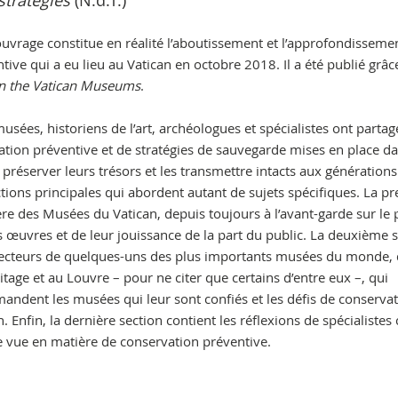
stratégies
(N.d.T.)
ouvrage constitue en réalité l’aboutissement et l’approfondisseme
ive qui a eu lieu au Vatican en octobre 2018. Il a été publié grâce
 in the Vatican Museums
.
usées, historiens de l’art, archéologues et spécialistes ont partag
tion préventive et de stratégies de sauvegarde mises en place da
éserver leurs trésors et les transmettre intacts aux générations
ctions principales qui abordent autant de sujets spécifiques. La p
ière des Musées du Vatican, depuis toujours à l’avant-garde sur le 
es œuvres et de leur jouissance de la part du public. La deuxième 
irecteurs de quelques-uns des plus importants musées du monde, 
tage et au Louvre – pour ne citer que certains d’entre eux –, qui
emandent les musées qui leur sont confiés et les défis de conserva
n. Enfin, la dernière section contient les réflexions de spécialiste
de vue en matière de conservation préventive.