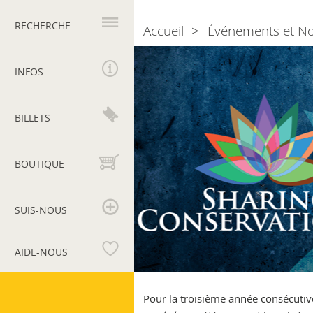
Navigation
principale
RECHERCHE
Accueil
Événements et N
Breadcrumb
Sharing
Conservation
INFOS
III
BILLETS
BOUTIQUE
SUIS-NOUS
AIDE-NOUS
Musées
du
Pour la troisième année consécutiv