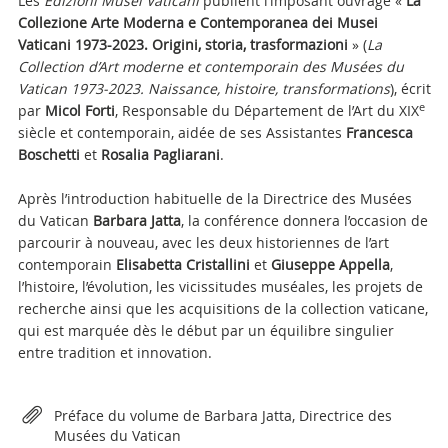
Les
Edizioni Musei Vaticani
publient l’imposant ouvrage «
La
Collezione Arte Moderna e Contemporanea dei Musei
Vaticani 1973-2023. Origini, storia, trasformazioni
» (
La
Collection d’Art moderne et contemporain des Musées du
Vatican 1973-2023. Naissance, histoire, transformations
), écrit
e
par
Micol Forti
, Responsable du Département de l’Art du XIX
siècle et contemporain, aidée de ses Assistantes
Francesca
Boschetti
et
Rosalia Pagliarani
.
Après l’introduction habituelle de la Directrice des Musées
du Vatican
Barbara Jatta
, la conférence donnera l’occasion de
parcourir à nouveau, avec les deux historiennes de l’art
contemporain
Elisabetta Cristallini
et
Giuseppe Appella
,
l’histoire, l’évolution, les vicissitudes muséales, les projets de
recherche ainsi que les acquisitions de la collection vaticane,
qui est marquée dès le début par un équilibre singulier
entre tradition et innovation.
Attachments
Préface du volume de Barbara Jatta, Directrice des
Musées du Vatican