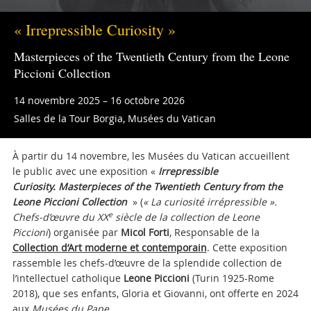
« Irrepressible Curiosity »
Masterpieces of the Twentieth Century from the Leone
Piccioni Collection
14 novembre 2025 – 16 octobre 2026
Salles de la Tour Borgia, Musées du Vatican
À partir du 14 novembre, les Musées du Vatican accueillent
le public avec une exposition «
Irrepressible
Curiosity. Masterpieces of the Twentieth Century from the
Leone Piccioni Collection
»
(
« La curiosité irrépressible ».
e
Chefs-d’œuvre du XX
siècle de la collection de Leone
Piccioni
) organisée par
Micol Forti
, Responsable de la
Collection d’Art moderne et contemporain
. Cette exposition
rassemble les chefs-d’œuvre de la splendide collection de
l’intellectuel catholique
Leone Piccioni
(Turin 1925-Rome
2018), que ses enfants, Gloria et Giovanni, ont offerte en 2024
aux
Musées du Pape
.