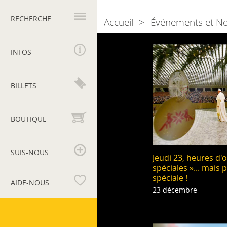
Navigation
principale
RECHERCHE
Accueil
Événements et N
Breadcrumb
Naviga
2021
INFOS
tra
gli
BILLETS
eventi
BOUTIQUE
SUIS-NOUS
Jeudi 23, heures d'
spéciales »... mais
spéciale !
AIDE-NOUS
23 décembre
Musées
du