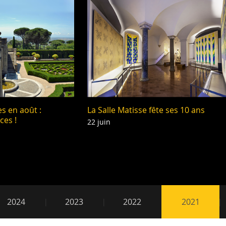
es en août :
La Salle Matisse fête ses 10 ans
ces !
22 juin
021
2024
2023
2022
2021