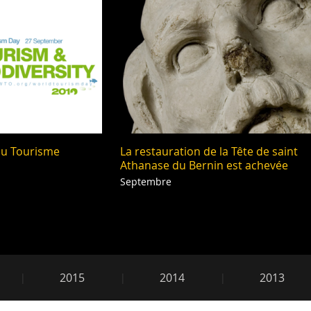
du Tourisme
La restauration de la Tête de saint
Athanase du Bernin est achevée
Septembre
2015
2014
2013