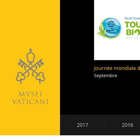
Vatican
Journée mondiale 
Septembre
Navigation
2017
2016
secondaire