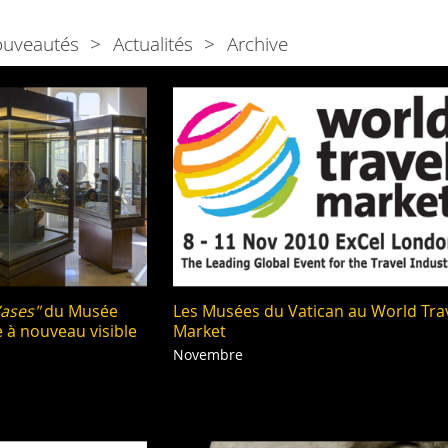
ouveautés
Actualités
Archive
Vases"
du Musée
Les Musées du Vatican au World Tra
 à nouveau visible
Market
Novembre