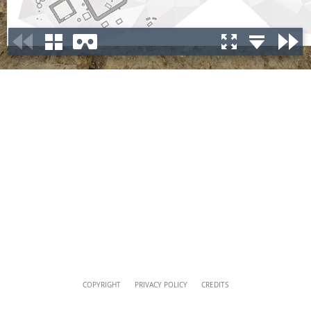
Uffici della Direzione
+39 06 69883332
musei@scv.va
Content
COPYRIGHT
PRIVACY POLICY
CREDITS
Info