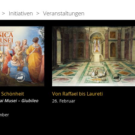
Initiativen
Veranstaltungen
 Schönheit
Von Raffael bis Laureti
26. Februar
ai Musei
–
Giubileo
ember