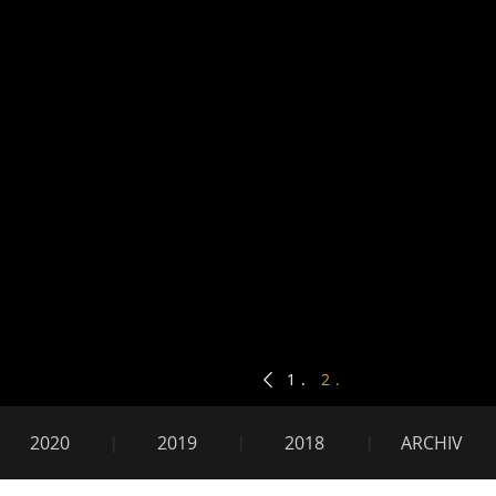
Mei
1
2
2020
2019
2018
ARCHIV