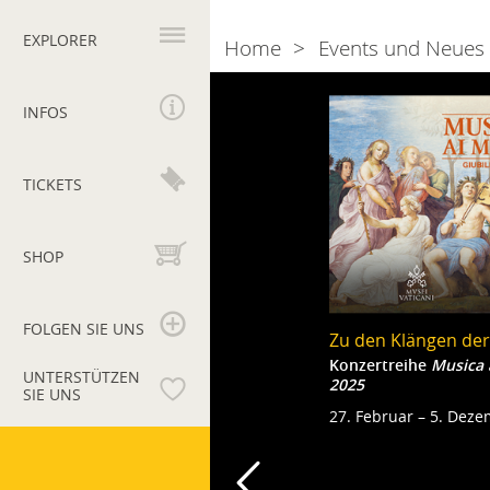
Hauptnavigation
EXPLORER
Home
Events und Neues
Breadcrumb
Naviga
2025
INFOS
tra
gli
TICKETS
eventi
SHOP
FOLGEN SIE UNS
Zu den Klängen der
Konzertreihe
Musica 
UNTERSTÜTZEN
2025
SIE UNS
27. Februar – 5. Dez
Vatikanische
Museen