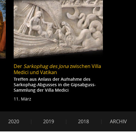
Mei
Der
Sarkophag des Jona
zwischen Villa
Medici und Vatikan
Treffen aus Anlass der Aufnahme des
Sarkophag-Abgusses in die Gipsabguss-
Sammlung der Villa Medici
11. März
2020
2019
2018
ARCHIV