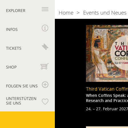
Hauptnavigation
EXPLORER
Home
Events und Neues
Breadcrumb
2026
INFOS
TICKETS
SHOP
FOLGEN SIE UNS
Third Vatican Coff
When Coffins Speak: 
UNTERSTÜTZEN
Research and Practic
SIE UNS
24. – 27. Februar 202
Vatikanische
Museen