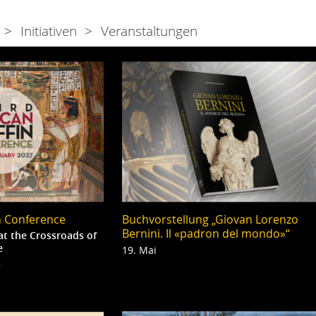
Initiativen
Veranstaltungen
in Conference
Buchvorstellung „Giovan Lorenzo
Bernini. Il «padron del mondo»“
at the Crossroads of
e
19. Mai
7