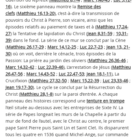
16
). Le sixième panneau montre la
Remise des
clefs
(
Matthieu 16,13-20
), c’est-à-dire la transmission de
pouvoirs du Christ à Pierre, son vicaire, ainsi que les
épisodes relatifs au paiement de taxes et à (
Matthieu 17,24-
27
) la Tentative de lapidation du Christ (
Jean 8,31-59
;
10,31-
39
) dans le fond. La série de ce mur se conclut par la Cène
(
Matthieu 26,17-29
;
Marc 14,12-25
;
Luc 22,7-23
;
Jean 13, 21-
30
) où on voit, derrière le cénacle, trois épisodes de la
Passion: La prière au jardin des oliviers (
Matthieu 26,36-46
;
Marc 14,32-42
;
Luc 22,39-46
), L’arrestation de Jésus (
Matthieu
26,47-56
;
Marc 14,43-52
;
Luc 22,47-53
;
Jean 18,1-11
), La
Crucifixion (
Matthieu 27,32-50
;
Marc 15,22-39
;
Luc 23,33-46
;
Jean 19,17-30
). Le cycle se conclut par la Résurrection du
Christ (
Matthieu 28,1-8
) sur la paroi d’entrée. A chaque
panneau des histoires correspond une
tenture en trompe
l’œil située au-dessous avec les entreprises de Sixte IV. La
série de Papes longeait les murs de la Chapelle à partir du
mur de fond de l’autel, avec le Christ au centre, le premier
pape Saint Pierre puis Saint Lin et Saint Clet. Ils disparurent
tous les quatre en 1536 quand Michel-Ange, sur commande