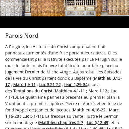
Parois Nord
A l’origine, les Histoires du Christ comprenaient huit
panneaux surmontés d’une frise portant leurs titres. Elles
commençaient par la Nativité exécutée par Le Pérugin sur le
mur de l’autel mais l’œuvre fut détruite pour faire place au
Jugement Dernier
de Michel-Ange. Aujourd’hui, les épisodes
de la Vie du Christ partent donc du Baptême (
Matthieu 3,13-
17
;
Marc 1,9-11
;
Luc 3,21-22
;
Jean 1,29-34
), suivi
des
Tentations du Christ
(
Matthieu 4,1-11
;
Marc 1,12
;
Luc
4,1-13
). Le quatrième panneau présente au premier plan la
Vocation des premiers apôtres Pierre et André, et en toile de
fond l’Appel de Jean et de Jacques (
Matthieu 4,18-22
;
Marc
1,16-20
;
Luc 5,1-11
). La fresque suivante illustre le Sermon
sur la montagne (
Matthieu chapitres 5-7
;
Luc 6,12-49
) et la
Guérison du lépreux (
Matthieu 8,1-4
;
Marc 1,40-45
;
Luc 5,12-