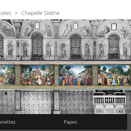
sées
Chapelle Sixtine
unettes
Papes