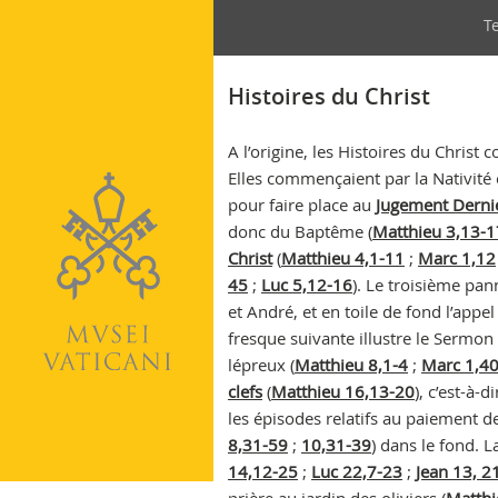
Na
Vatican
T
se
Histoires du Christ
A l’origine, les Histoires du Christ
Elles commençaient par la Nativité 
pour faire place au
Jugement Derni
donc du Baptême (
Matthieu 3,13-1
Christ
(
Matthieu 4,1-11
;
Marc 1,12
45
;
Luc 5,12-16
). Le troisième pa
et André, et en toile de fond l’appel
fresque suivante illustre le Sermon
lépreux (
Matthieu 8,1-4
;
Marc 1,4
clefs
(
Matthieu 16,13-20
), c’est-à-
les épisodes relatifs au paiement de
8,31-59
;
10,31-39
) dans le fond. L
14,12-25
;
Luc 22,7-23
;
Jean 13, 2