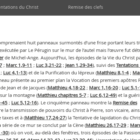
vigation
entations du Christ
Remise des clefs
condaire
 comprenaient huit panneaux surmontés d’une frise portant leurs ti
exécutée par Le Pérugin sur le mur de l’autel mais l’œuvre fut dét
er
de Michel-Ange. Aujourd’hui, les épisodes de la Vie du Christ p
7
;
Marc 1,9-11
;
Luc 3,21-22
;
Jean 1,29-34
), suivi des
Tentations
;
Luc 4,1-13
) et de la Purification du lépreux (
Matthieu 8,1-4
;
Mar
nneau présente au premier plan la Vocation des premiers apôtres 
 de Jean et de Jacques (
Matthieu 4,18-22
;
Marc 1,16-20
;
Luc 5,1
 sur la montagne (
Matthieu chapitres 5-7
;
Luc 6,12-49
) et la guér
0-45
;
Luc 5,12-16
). Le cinquième panneau montre la
Remise des
dire la transmission de pouvoirs du Christ à Pierre, son vicaire, ain
 taxes et à (
Matthieu 17,24-27
) la Tentative de lapidation du Chris
a série de ce mur se conclut par la Cène (
Matthieu 26,17-29
;
Mar
1-30
) où on voit, au-delà des fenêtres, trois épisodes de la Passion