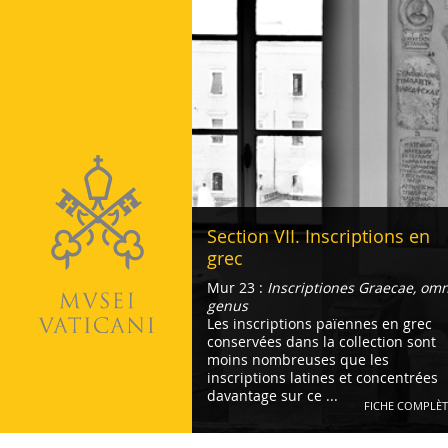
Vatican
Section VII. Inscriptions en
grec
Mur 23 :
Inscriptiones Graecae, om
genus
Les inscriptions païennes en grec
conservées dans la collection sont
moins nombreuses que les
inscriptions latines et concentrées
davantage sur ce ...
FICHE COMPLÈT