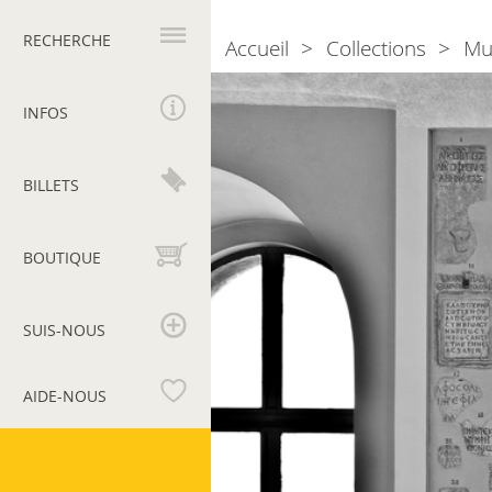
Navigation
principale
RECHERCHE
Accueil
Collections
Mu
Breadcrumb
Section
VII.
INFOS
Inscriptions
en
BILLETS
grec
BOUTIQUE
SUIS-NOUS
AIDE-NOUS
Musées
du