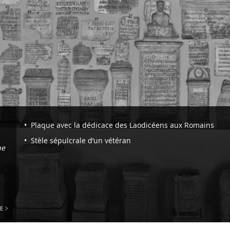
Navigazione
Plaque avec la dédicace des Laodicéens aux Romains
-
Stèle sépulcrale d’un vétéran
ne
Section
VII.
Inscriptions
en
grec
E