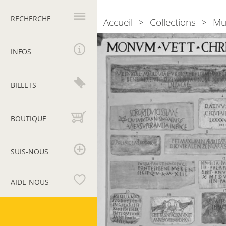
Navigation
principale
RECHERCHE
Accueil
Collections
Mu
Breadcrumb
Section
XVI.
INFOS
Inscriptions
des
BILLETS
chrétiens,
II
BOUTIQUE
SUIS-NOUS
AIDE-NOUS
Musées
du