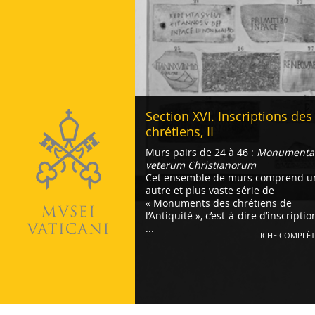
Vatican
Section XVI. Inscriptions des
chrétiens, II
Murs pairs de 24 à 46 :
Monumenta
veterum Christianorum
Cet ensemble de murs comprend u
autre et plus vaste série de
« Monuments des chrétiens de
l’Antiquité », c’est-à-dire d’inscriptio
...
FICHE COMPLÈT