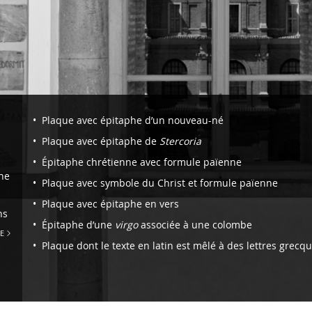
Navigazione
Plaque avec épitaphe d’un nouveau-né
-
Plaque avec épitaphe de
Stercoria
Section
Épitaphe chrétienne avec formule païenne
XVI.
ne
Plaque avec symbole du Christ et formule païenne
Inscriptions
Plaque avec épitaphe en vers
des
ns
Épitaphe d’une
virgo
associée à une colombe
chrétiens,
E
Plaque dont le texte en latin est mêlé à des lettres grecq
II