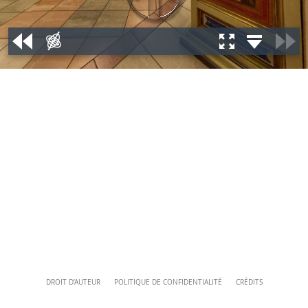
+39 06 69883332
musei@scv.va
Content
DROIT D’AUTEUR
POLITIQUE DE CONFIDENTIALITÉ
CRÉDITS
Info