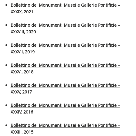
Bollettino dei Monumenti Musei e Gallerie Pontificie –
XXXIX, 2021
Bollettino dei Monumenti Musei e Gallerie Pontificie –
XXXVIII, 2020
Bollettino dei Monumenti Musei e Gallerie Pontificie –
XXXVII, 2019
Bollettino dei Monumenti Musei e Gallerie Pontificie –
XXXVI, 2018
Bollettino dei Monumenti Musei e Gallerie Pontificie –
XXXV, 2017
Bollettino dei Monumenti Musei e Gallerie Pontificie –
XXXIV, 2016
Bollettino dei Monumenti Musei e Gallerie Pontificie –
XXXIII, 2015