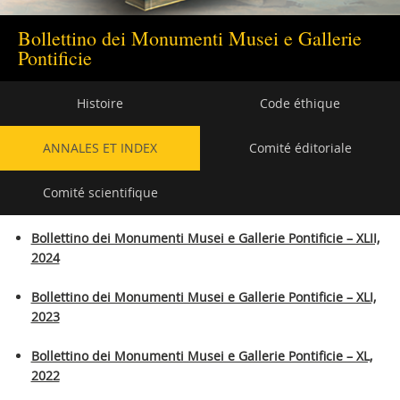
Bollettino dei Monumenti Musei e Gallerie
Pontificie
Navigation
Histoire
Code éthique
secondaire
ANNALES ET INDEX
Comité éditoriale
Comité scientifique
Bollettino dei Monumenti Musei e Gallerie Pontificie – XLII,
2024
Bollettino dei Monumenti Musei e Gallerie Pontificie – XLI,
2023
Bollettino dei Monumenti Musei e Gallerie Pontificie – XL,
2022