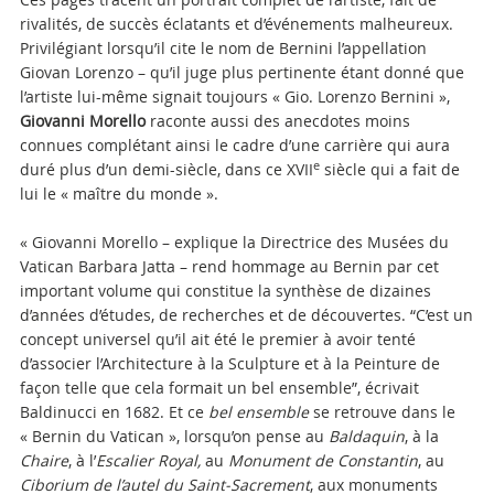
rivalités, de succès éclatants et d’événements malheureux.
Privilégiant lorsqu’il cite le nom de Bernini l’appellation
Giovan Lorenzo – qu’il juge plus pertinente étant donné que
l’artiste lui-même signait toujours « Gio. Lorenzo Bernini »,
Giovanni Morello
raconte aussi des anecdotes moins
connues complétant ainsi le cadre d’une carrière qui aura
e
duré plus d’un demi-siècle, dans ce XVII
siècle qui a fait de
lui le « maître du monde ».
« Giovanni Morello – explique la Directrice des Musées du
Vatican Barbara Jatta – rend hommage au Bernin par cet
important volume qui constitue la synthèse de dizaines
d’années d’études, de recherches et de découvertes. “C’est un
concept universel qu’il ait été le premier à avoir tenté
d’associer l’Architecture à la Sculpture et à la Peinture de
façon telle que cela formait un bel ensemble”, écrivait
Baldinucci en 1682. Et ce
bel ensemble
se retrouve dans le
« Bernin du Vatican », lorsqu’on pense au
Baldaquin
, à la
Chaire
, à l’
Escalier Royal,
au
Monument de Constantin
, au
Ciborium de l’autel du Saint-Sacrement
, aux monuments