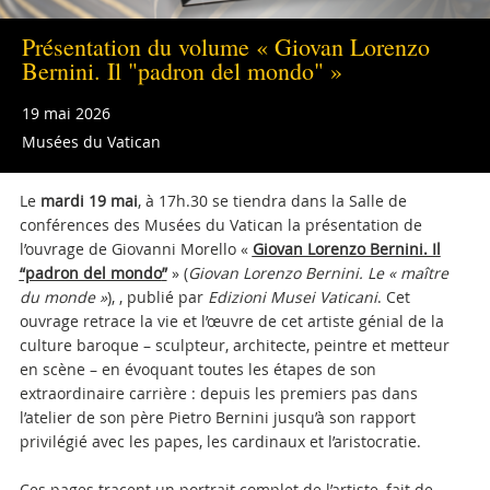
Présentation du volume « Giovan Lorenzo
Bernini. Il "padron del mondo" »
19 mai 2026
Musées du Vatican
Le
mardi 19 mai
, à 17h.30 se tiendra dans la Salle de
conférences des Musées du Vatican la présentation de
l’ouvrage de Giovanni Morello
«
Giovan Lorenzo Bernini. Il
“padron del mondo
”
» (
Giovan Lorenzo Bernini. Le « maître
du monde
»
), , publié par
Edizioni Musei Vaticani
. Cet
ouvrage retrace la vie et l’œuvre de cet artiste génial de la
culture baroque – sculpteur, architecte, peintre et metteur
en scène – en évoquant toutes les étapes de son
extraordinaire carrière : depuis les premiers pas dans
l’atelier de son père Pietro Bernini jusqu’à son rapport
privilégié avec les papes, les cardinaux et l’aristocratie.
Ces pages tracent un portrait complet de l’artiste, fait de