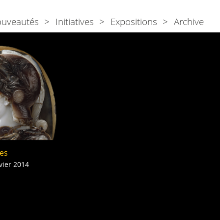
ouveautés
Initiatives
Expositions
Archive
ses
vier 2014