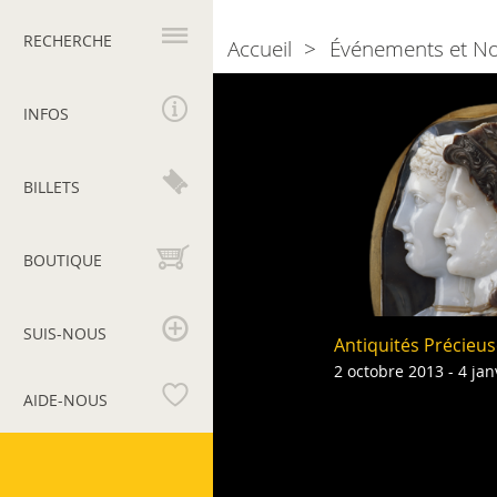
Navigation
principale
RECHERCHE
Accueil
Événements et N
Breadcrumb
2013
INFOS
BILLETS
BOUTIQUE
SUIS-NOUS
Antiquités Précieu
2 octobre 2013 - 4 jan
AIDE-NOUS
Musées
du