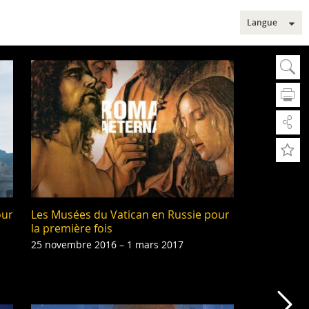
Langue
Sear
Ch
A
A
Rec
our
Les Musées du Vatican en Russie pour
Rec
Sec
la première fois
25 novembre 2016 – 1 mars 2017
Mus