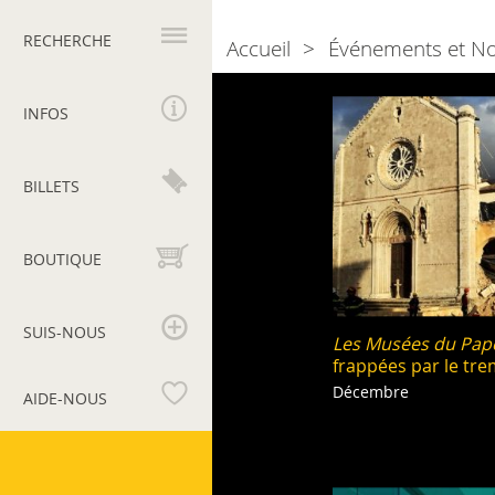
Navigation
principale
RECHERCHE
Accueil
Événements et N
Breadcrumb
Naviga
2016
INFOS
tra
gli
BILLETS
eventi
BOUTIQUE
SUIS-NOUS
Les Musées du Pap
frappées par le tr
Décembre
AIDE-NOUS
Musées
du