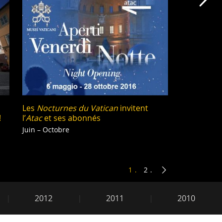
Che
Les
Nocturnes du Vatican
invitent
!
l’
Atac
et ses abonnés
Juin – Octobre
1
2
2012
2011
2010