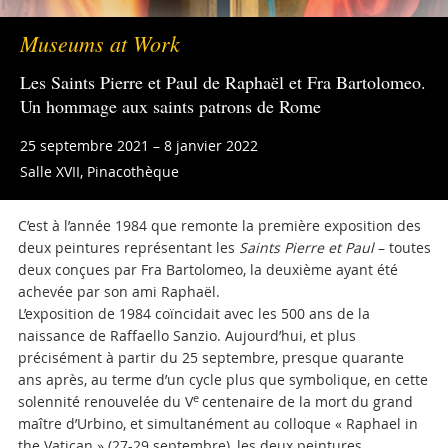
Museums at Work
Les Saints Pierre et Paul de Raphaël et Fra Bartolomeo.
Un hommage aux saints patrons de Rome
25 septembre 2021 – 8 janvier 2022
Salle XVII, Pinacothèque
C’est à l’année 1984 que remonte la première exposition des
deux peintures représentant les
Saints Pierre et
Paul
– toutes
deux conçues par Fra Bartolomeo, la deuxième ayant été
achevée par son ami Raphaël.
L’exposition de 1984 coïncidait avec les 500 ans de la
naissance de Raffaello Sanzio. Aujourd’hui, et plus
précisément à partir du 25 septembre, presque quarante
ans après, au terme d’un cycle plus que symbolique, en cette
e
solennité renouvelée du V
centenaire de la mort du grand
maître d’Urbino, et simultanément au colloque « Raphael in
the Vatican » (27-29 septembre), les deux peintures,